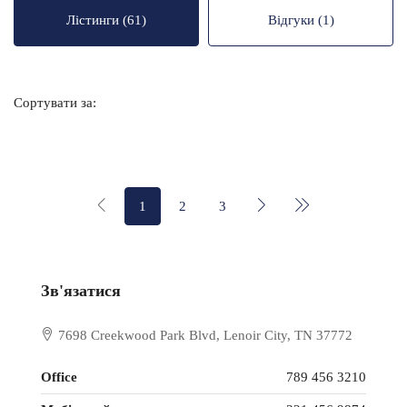
Лістинги (61)
Відгуки (1)
Сортувати за:
1
2
3
Зв'язатися
7698 Creekwood Park Blvd, Lenoir City, TN 37772
Office
789 456 3210