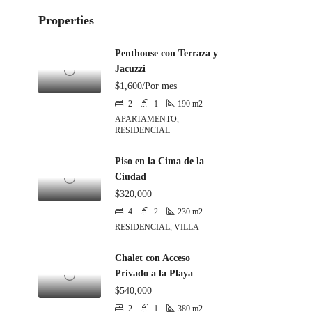
Properties
Penthouse con Terraza y
Jacuzzi
$1,600/Por mes
2
1
190
m2
APARTAMENTO,
RESIDENCIAL
Piso en la Cima de la
Ciudad
$320,000
4
2
230
m2
RESIDENCIAL, VILLA
Chalet con Acceso
Privado a la Playa
$540,000
2
1
380
m2