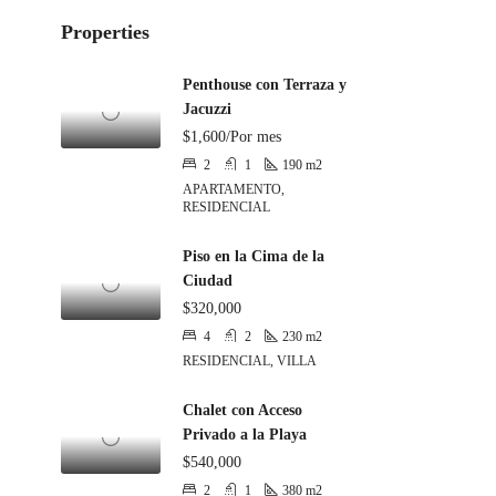
Properties
Penthouse con Terraza y
Jacuzzi
$1,600/Por mes
2
1
190
m2
APARTAMENTO,
RESIDENCIAL
Piso en la Cima de la
Ciudad
$320,000
4
2
230
m2
RESIDENCIAL, VILLA
Chalet con Acceso
Privado a la Playa
$540,000
2
1
380
m2