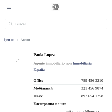
Будинок
Агенти
Paula Lopez
Agente inmobiliario при
Inmobiliaria
España
Office
789 456 3210
Мобільний
321 456 9874
Факс
897 654 1258
Електронна пошта
mike.moore@houzez.co