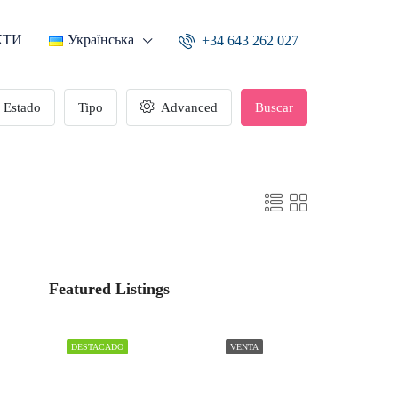
КТИ
Українська
+34 643 262 027
Estado
Tipo
Advanced
Buscar
Featured Listings
DESTACADO
VENTA