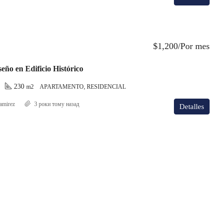
$1,200/Por mes
seño en Edificio Histórico
230
m2
APARTAMENTO, RESIDENCIAL
amirez
3 роки тому назад
Detalles