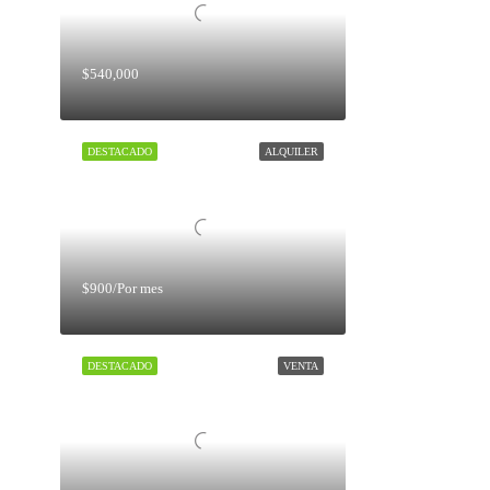
$540,000
DESTACADO
ALQUILER
$900/Por mes
DESTACADO
VENTA