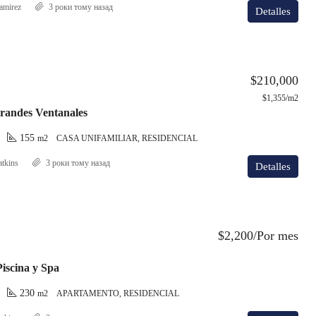
amirez
3 роки тому назад
Detalles
$210,000
$1,355/m2
Grandes Ventanales
155
m2
CASA UNIFAMILIAR, RESIDENCIAL
atkins
3 роки тому назад
Detalles
$2,200/Por mes
iscina y Spa
230
m2
APARTAMENTO, RESIDENCIAL