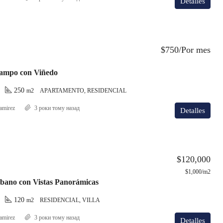
Detalles
$750/Por mes
ampo con Viñedo
250
m2
APARTAMENTO, RESIDENCIAL
amirez
3 роки тому назад
Detalles
$120,000
$1,000/m2
bano con Vistas Panorámicas
120
m2
RESIDENCIAL, VILLA
amirez
3 роки тому назад
Detalles