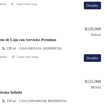
atkins
3 роки тому назад
Detalles
$120,000
$545/m2
to de Lujo con Servicios Premium
220
m2
CASA ADOSADA, RESIDENCIAL
amirez
3 роки тому назад
Detalles
$125,000
$833/m2
iscina Infinita
150
m2
CASA UNIFAMILIAR, RESIDENCIAL