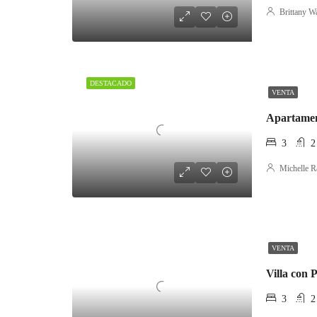
Brittany W
DESTACADO
VENTA
Apartamen
3
2
Michelle R
VENTA
Villa con P
3
2