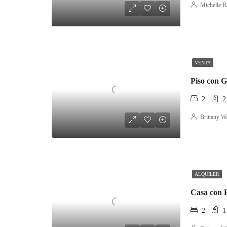
Michelle R
VENTA
Piso con 
2
2
Brittany W
ALQUILER
Casa con P
2
1