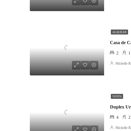
ALQUILER
Casa de C
2
1
Michelle R
VENTA
Duplex Ur
4
2
Michelle R