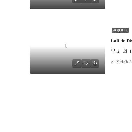
ALQUILER
Loft de Di
2
1
Michelle R