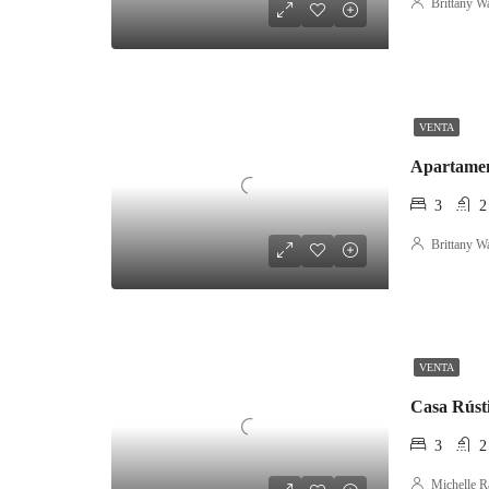
Brittany W
VENTA
Apartamen
3
2
Brittany W
VENTA
Casa Rústi
3
2
Michelle R