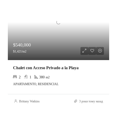
$540,000
$1,421/m2
Chalet con Acceso Privado a la Playa
2
1
380
m2
APARTAMENTO, RESIDENCIAL
Brittany Watkins
3 роки тому назад