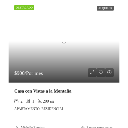
DESTACADO
ALQUILER
$900/Por mes
Casa con Vistas a la Montaña
2
1
200
m2
APARTAMENTO, RESIDENCIAL
Michelle Ramirez
3 роки тому назад