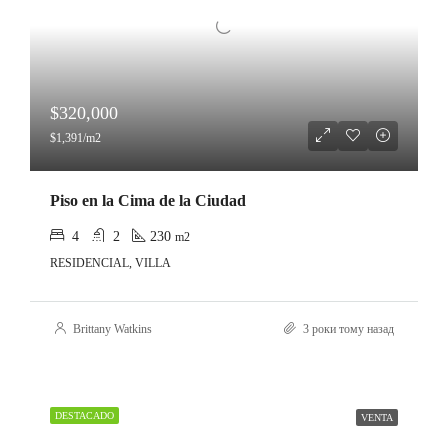
$320,000
$1,391/m2
Piso en la Cima de la Ciudad
4
2
230
m2
RESIDENCIAL, VILLA
Brittany Watkins
3 роки тому назад
DESTACADO
VENTA