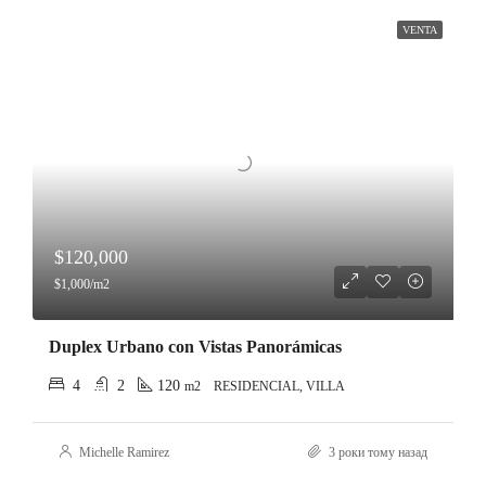
VENTA
$120,000
$1,000/m2
Duplex Urbano con Vistas Panorámicas
4
2
120
m2
RESIDENCIAL, VILLA
Michelle Ramirez
3 роки тому назад