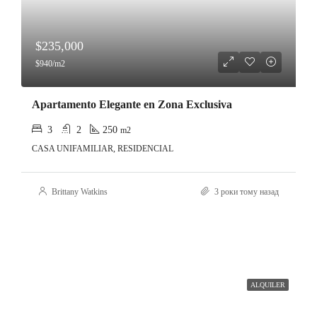
$235,000
$940/m2
Apartamento Elegante en Zona Exclusiva
3
2
250
m2
CASA UNIFAMILIAR, RESIDENCIAL
Brittany Watkins
3 роки тому назад
ALQUILER