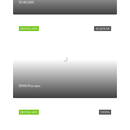
$540,000
DESTACADO
ALQUILER
$900/Por mes
DESTACADO
VENTA