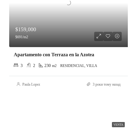
$159,000
$691/m2
Apartamento con Terraza en la Azotea
3
2
230
m2
RESIDENCIAL, VILLA
Paula Lopez
3 роки тому назад
VENTA