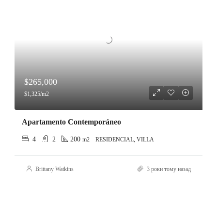
$265,000
$1,325/m2
Apartamento Contemporáneo
4
2
200
m2
RESIDENCIAL, VILLA
Brittany Watkins
3 роки тому назад